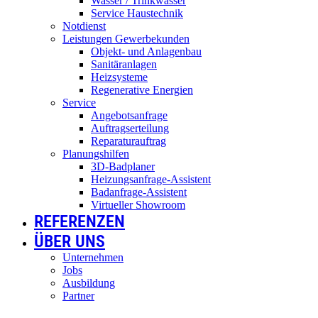
Wasser / Trinkwasser
Service Haustechnik
Notdienst
Leistungen Gewerbekunden
Objekt- und Anlagenbau
Sanitäranlagen
Heizsysteme
Regenerative Energien
Service
Angebotsanfrage
Auftragserteilung
Reparaturauftrag
Planungshilfen
3D-Badplaner
Heizungsanfrage-Assistent
Badanfrage-Assistent
Virtueller Showroom
REFERENZEN
ÜBER UNS
Unternehmen
Jobs
Ausbildung
Partner